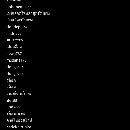
arwana855
pohonemas33
เว็บสล็อตใหม่ล่าสุด เว็บตรง
เว็บสล็อตเว็บตรง
slot depo 5k
dadu777
situs toto
เล่นสล็อต
dewa787
musang178
slot gacor
slot gacor
สล็อต
สล็อต
เกมสล็อตเว็บตรง
slot88
podk888
สล็อตเว็บตรง
คาสิโนออนไลน์
badak 178 slot