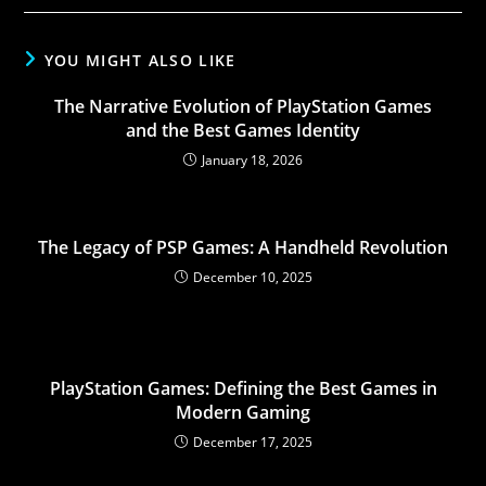
YOU MIGHT ALSO LIKE
The Narrative Evolution of PlayStation Games
and the Best Games Identity
January 18, 2026
The Legacy of PSP Games: A Handheld Revolution
December 10, 2025
PlayStation Games: Defining the Best Games in
Modern Gaming
December 17, 2025