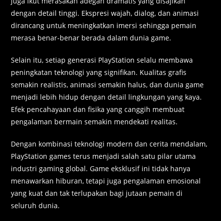
juga ikut merasakan adegan dramatis yang disajikan
dengan detail tinggi. Ekspresi wajah, dialog, dan animasi
dirancang untuk meningkatkan imersi sehingga pemain
merasa benar-benar berada dalam dunia game.
Selain itu, setiap generasi PlayStation selalu membawa
peningkatan teknologi yang signifikan. Kualitas grafis
semakin realistis, animasi semakin halus, dan dunia game
menjadi lebih hidup dengan detail lingkungan yang kaya.
Efek pencahayaan dan fisika yang canggih membuat
pengalaman bermain semakin mendekati realitas.
Dengan kombinasi teknologi modern dan cerita mendalam,
PlayStation games terus menjadi salah satu pilar utama
industri gaming global. Game eksklusif ini tidak hanya
menawarkan hiburan, tetapi juga pengalaman emosional
yang kuat dan tak terlupakan bagi jutaan pemain di
seluruh dunia.