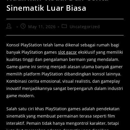
Sinematik Luar Biasa
May 11, 2026
Uncategorized
Konsol PlayStation telah lama dikenal sebagai rumah bagi
banyak PlayStation games
slot gacor
eksklusif yang memiliki
kualitas tinggi dan pengalaman bermain yang mendalam.
Game-game ini sering menjadi alasan utama banyak gamer
memilih platform PlayStation dibandingkan konsol lainnya.
Kombinasi cerita emosional, visual realistis, dan gameplay
inovatif menjadikannya sangat berpengaruh dalam industri
game modern.
Salah satu ciri khas PlayStation games adalah pendekatan
sinematik yang membuat permainan terasa seperti film
interaktif. Pemain tidak hanya mengontrol karakter, tetapi