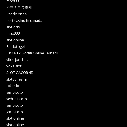
mpo888
스포츠무료중계
Reddy Anna
best casino in canada
slot qris
mpo888
slot online
Rindutogel
Link RTP Slot88 Online Terbaru
situs judi bola
yokaislot
SLOT GACOR 4D
slot88 resmi
toto slot
jambitoto
seduniatoto
jambitoto
jambitoto
slot online
slot online